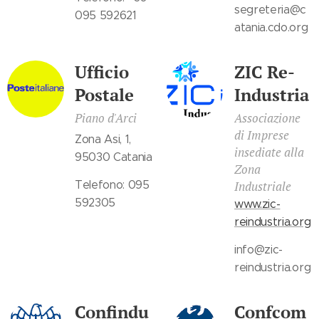
segreteria@c
095 592621
atania.cdo.org
Ufficio
ZIC Re-
Postale
Industria
Piano d'Arci
Associazione
di Imprese
Zona Asi, 1,
insediate alla
95030 Catania
Zona
Telefono: 095
Industriale
592305
www.zic-
reindustria.org
info@zic-
reindustria.org
Confindu
Confcom