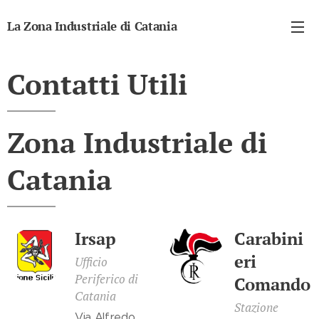
La Zona Industriale di Catania
Un territorio da valorizzare alle pendici dell'Etna
Contatti Utili
Zona Industriale di
Catania
Irsap
Carabini
eri
Ufficio
Periferico di
Comando
Catania
Stazione
Via Alfredo