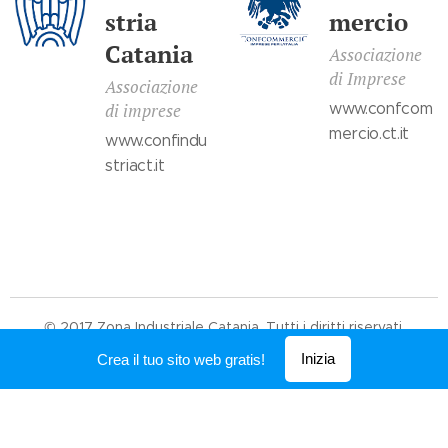
stria
mercio
Catania
Associazione
di Imprese
Associazione
di imprese
www.confcom
mercio.ct.it
www.confindu
striact.it
© 2017 Zona Industriale Catania. Tutti i diritti riservati.
Creato con
Webnode
Inizia
Crea il tuo sito web gratis!